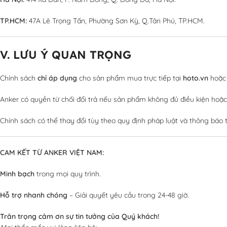
TP.HCM:
47A Lê Trọng Tấn, Phường Sơn Kỳ, Q.Tân Phú, TP.HCM.
V. LƯU Ý QUAN TRỌNG
Chính sách
chỉ áp dụng
cho sản phẩm mua trực tiếp tại
hoto.vn
hoặc 
Anker có quyền từ chối đổi trả nếu sản phẩm không đủ điều kiện hoặ
Chính sách có thể thay đổi tùy theo quy định pháp luật và thông báo
CAM KẾT TỪ ANKER VIỆT NAM:
Minh bạch
trong mọi quy trình.
Hỗ trợ nhanh chóng
– Giải quyết yêu cầu trong 24-48 giờ.
Trân trọng cảm ơn sự tin tưởng của Quý khách!