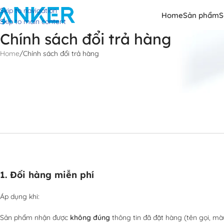
Skip to navigation
Home
Sản phẩm
S
Skip to main content
Chính sách đổi trả hàng
Home
Chính sách đổi trả hàng
CHÍNH SÁCH ĐỔI TRẢ SẢN PHẨM
ANKER VIỆT NAM
Kính gửi Quý khách hàng,
Nhằm đảm bảo quyền lợi tối ưu cho khách hàng, Anker Việt Nam triển k
đọc kỹ thông tin trước khi yêu cầu đổi trả.
I. TRƯỜNG HỢP ĐƯỢC ĐỔI TRẢ
1. Đổi hàng miễn phí
Áp dụng khi:
Sản phẩm nhận được
không đúng
thông tin đã đặt hàng (tên gọi, mà