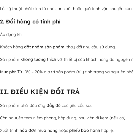
Lỗi kỹ thuật phát sinh từ nhà sản xuất hoặc quá trình vận chuyển của 
2. Đổi hàng có tính phí
Áp dụng khi:
Khách hàng
đặt nhầm sản phẩm
, thay đổi nhu cầu sử dụng.
Sản phẩm
không tương thích
với thiết bị của khách hàng do nguyên n
Mức phí:
Từ 10% – 20% giá trị sản phẩm (tùy tình trạng và nguyên nhâ
II. ĐIỀU KIỆN ĐỔI TRẢ
Sản phẩm phải đáp ứng
đầy đủ
các yêu cầu sau:
Còn nguyên tem niêm phong, hộp đựng, phụ kiện đi kèm (nếu có).
Xuất trình
hóa đơn mua hàng
hoặc
phiếu bảo hành
hợp lệ.