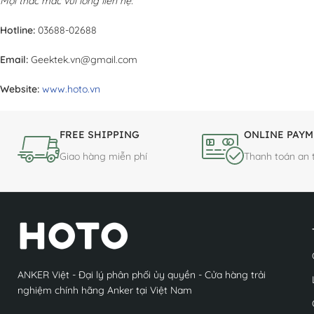
Mọi thắc mắc vui lòng liên hệ:
Hotline:
03688-02688
Email:
Geektek.vn@gmail.com
Website:
www.hoto.vn
FREE SHIPPING
ONLINE PAYM
Giao hàng miễn phí
Thanh toán an 
ANKER Việt - Đại lý phân phối ủy quyền - Cửa hàng trải
nghiệm chính hãng Anker tại Việt Nam