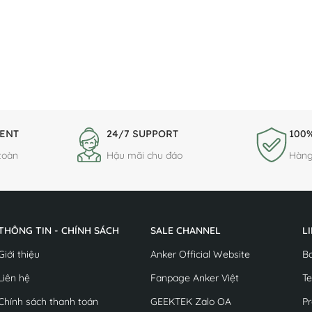
ENT
24/7 SUPPORT
100%
toàn
Hậu mãi chu đáo
Hàng
THÔNG TIN - CHÍNH SÁCH
SALE CHANNEL
L
Giới thiệu
Anker Official Website
B
Liên hệ
Fanpage Anker Việt
Te
Chính sách thanh toán
GEEKTEK Zalo OA
Pr