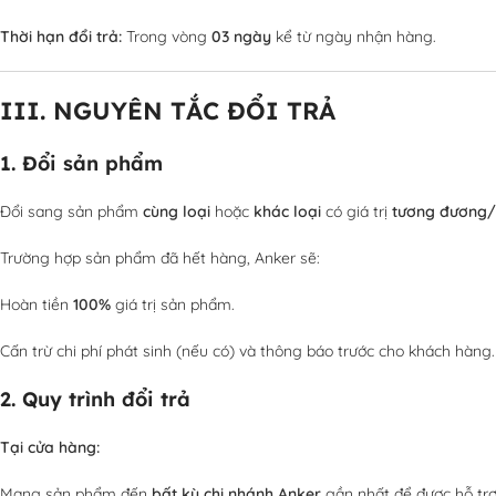
Thời hạn đổi trả:
Trong vòng
03 ngày
kể từ ngày nhận hàng.
III. NGUYÊN TẮC ĐỔI TRẢ
1. Đổi sản phẩm
Đổi sang sản phẩm
cùng loại
hoặc
khác loại
có giá trị
tương đương/
Trường hợp sản phẩm đã hết hàng, Anker sẽ:
Hoàn tiền
100%
giá trị sản phẩm.
Cấn trừ chi phí phát sinh (nếu có) và thông báo trước cho khách hàng.
2. Quy trình đổi trả
Tại cửa hàng:
Mang sản phẩm đến
bất kỳ chi nhánh Anker
gần nhất để được hỗ trợ