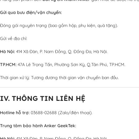
Gửi qua bưu điện/vận chuyển:
Đóng gói nguyên trạng (bao gồm hộp, phụ kiện, quà tặng).
Gửi về địa chỉ:
Hà Nội:
414 Xã Đàn, P. Nam Đồng, Q. Đống Đa, Hà Nội.
TP.HCM:
47A Lê Trọng Tấn, Phường Sơn Kỳ, Q.Tân Phú, TP.HCM.
Thời gian xử lý: Tương đương thời gian vận chuyển ban đầu.
IV. THÔNG TIN LIÊN HỆ
Hotline hỗ trợ:
03688-02688 (Zalo/điện thoại).
Trung tâm bảo hành Anker GeekTek:
Hà Nội:
414 Xã Đàn, P. Nam Đồng, Q. Đống Đa, Hà Nội.