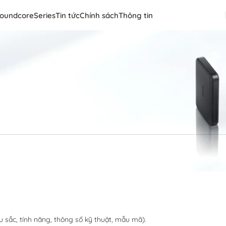
oundcore
Series
Tin tức
Chính sách
Thông tin
hai chính sách đổi trả linh hoạt theo các điều kiện và nguyên tắc dướ
u sắc, tính năng, thông số kỹ thuật, mẫu mã).