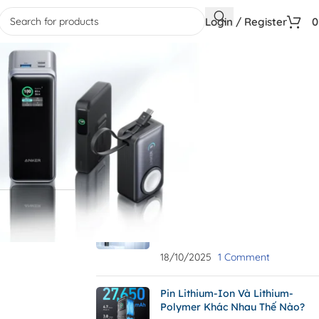
Login / Register
CATEGORIES
Tin sản phẩm
i đây. Vui lòng
RECENT POSTS
Để Sạc Dự Phòng Qua Đêm Có
Sao Không? Có Tự Ngắt Khi Đầy
Pin?
18/10/2025
1 Comment
Pin Lithium-Ion Và Lithium-
Polymer Khác Nhau Thế Nào?