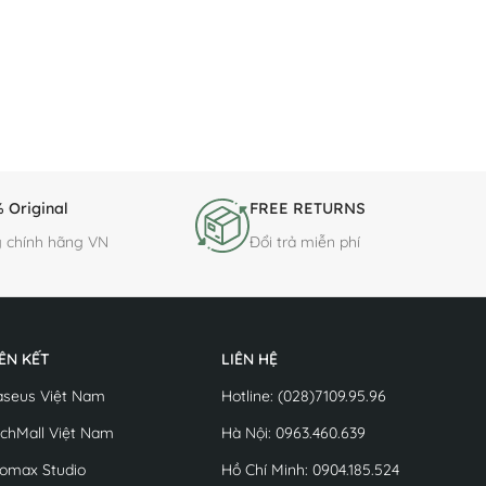
 Original
FREE RETURNS
 chính hãng VN
Đổi trả miễn phí
IÊN KẾT
LIÊN HỆ
aseus Việt Nam
Hotline: (028)7109.95.96
chMall Việt Nam
Hà Nội: 0963.460.639
omax Studio
Hồ Chí Minh: 0904.185.524