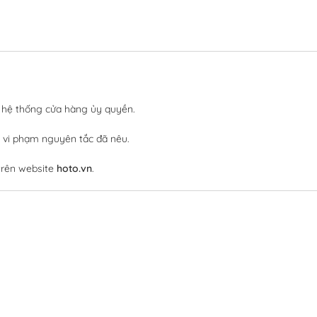
hệ thống cửa hàng ủy quyền.
c vi phạm nguyên tắc đã nêu.
 trên website
hoto.vn
.