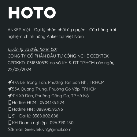
ANKER Việt - Đại lý phân phối ủy quyền - Cửa hàng trải
nghiệm chính hãng Anker tại Việt Nam
Quản lý và điều hành bởi:
CÔNG TY CỔ PHẦN ĐẦU TƯ CÔNG NGHỆ GEEKTEK
GPDKKD: 0318310839 do sở KH & ĐT TP.HCM cấp ngày
22/02/2024
47A Lê Trọng Tấn, Phường Tân Sơn Nhì, TP.HCM
55A Quang Trung, Phường Gò Vấp, TP.HCM
414 Xã Đàn, Phường Đống Đa, TP.Hà Nội
Hotline HCM : 0904.185.524
Hotline HN : 0889.45.95.96
Sỉ - Đại lý: 0368.802.688​
KH Doanh nghiệp : 096.3131.480
Email: GeekTek.vn@gmail.com