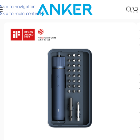
Skip to navigation
Trang chủ
Screwdrivers & Drills
Skip to main content