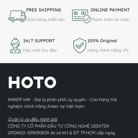
FREE SHIPPING
ONLINE PAYMENT
Giao hàng miễn phí
Thanh toán an toàn
24/7 SUPPORT
100% Original
Hậu mãi chu đáo
Hàng chính hãng VN
ANKER Việt - Đại lý phân phối ủy quyền - Cửa hàng trải
nghiệm chính hãng Anker tại Việt Nam
Quản lý và điều hành bởi:
CÔNG TY CỔ PHẦN ĐẦU TƯ CÔNG NGHỆ GEEKTEK
GPDKKD: 0318310839 do sở KH & ĐT TP.HCM cấp ngày