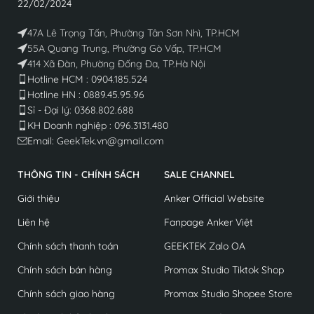
22/02/2024
47A Lê Trọng Tấn, Phường Tân Sơn Nhì, TP.HCM
55A Quang Trung, Phường Gò Vấp, TP.HCM
414 Xã Đàn, Phường Đống Đa, TP.Hà Nội
Hotline HCM : 0904.185.524
Hotline HN : 0889.45.95.96
Sỉ - Đại lý: 0368.802.688​
KH Doanh nghiệp : 096.3131.480
Email: GeekTek.vn@gmail.com
THÔNG TIN - CHÍNH SÁCH
SALE CHANNEL
Giới thiệu
Anker Official Website
Liên hệ
Fanpage Anker Việt
Chính sách thanh toán
GEEKTEK Zalo OA
Chính sách bán hàng
Promax Studio Tiktok Shop
Chính sách giao hàng
Promax Studio Shopee Store