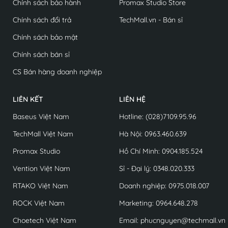
Chính sách bảo hành
Promax Studio Store
Chính sách đổi trả
TechMall.vn - Bán sỉ
Chính sách bảo mật
Chính sách bán sỉ
CS Bán hàng doanh nghiệp
LIÊN KẾT
LIÊN HỆ
Baseus Việt Nam
Hotline: (028)7109.95.96
TechMall Việt Nam
Hà Nội: 0963.460.639
Promax Studio
Hồ Chí Minh: 0904.185.524
Vention Việt Nam
Sỉ - Đại lý: 0348.020.333
RTAKO Việt Nam
Doanh nghiệp: 0975.018.007
ROCK Việt Nam
Marketing: 0964.648.278
Choetech Việt Nam
Email: phucnguyen@techmall.vn