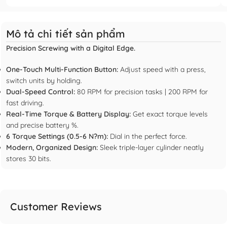
Mô tả chi tiết sản phẩm
Precision Screwing with a Digital Edge.
One-Touch Multi-Function Button:
Adjust speed with a press,
switch units by holding.
Dual-Speed Control:
80 RPM for precision tasks | 200 RPM for
fast driving.
Real-Time Torque & Battery Display:
Get exact torque levels
and precise battery %.
6 Torque Settings (0.5-6 N?m):
Dial in the perfect force.
Modern, Organized Design:
Sleek triple-layer cylinder neatly
stores 30 bits.
Customer Reviews