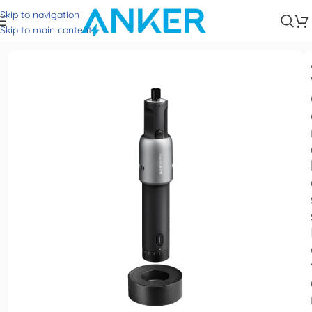
Skip to navigation
Trang chủ
Crafting Tools
Skip to main content