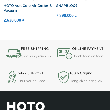
HOTO AutoCare Air Duster &
SNAPBLOQ?
Vacuum
7,890,000
₫
2,630,000
₫
FREE SHIPPING
ONLINE PAYMENT
Giao hàng miễn phí
Thanh toán an toàn
24/7 SUPPORT
100% Original
Hậu mãi chu đáo
Hàng chính hãng VN