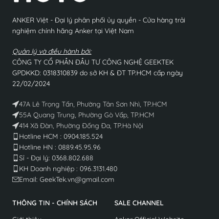
ANKER Việt - Đại lý phân phối ủy quyền - Cửa hàng trải
nghiệm chính hãng Anker tại Việt Nam
Quản lý và điều hành bởi:
CÔNG TY CỔ PHẦN ĐẦU TƯ CÔNG NGHỆ GEEKTEK
GPDKKD: 0318310839 do sở KH & ĐT TP.HCM cấp ngày
22/02/2024
47A Lê Trọng Tấn, Phường Tân Sơn Nhì, TP.HCM
55A Quang Trung, Phường Gò Vấp, TP.HCM
414 Xã Đàn, Phường Đống Đa, TP.Hà Nội
Hotline HCM : 0904.185.524
Hotline HN : 0889.45.95.96
Sỉ - Đại lý: 0368.802.688​
KH Doanh nghiệp : 096.3131.480
Email: GeekTek.vn@gmail.com
THÔNG TIN - CHÍNH SÁCH
SALE CHANNEL