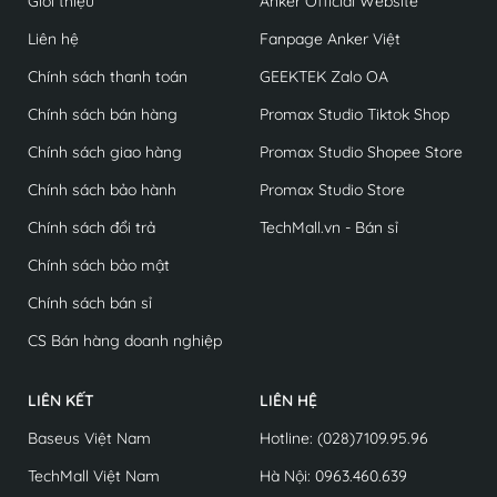
Giới thiệu
Anker Official Website
Liên hệ
Fanpage Anker Việt
Chính sách thanh toán
GEEKTEK Zalo OA
Chính sách bán hàng
Promax Studio Tiktok Shop
Chính sách giao hàng
Promax Studio Shopee Store
Chính sách bảo hành
Promax Studio Store
Chính sách đổi trả
TechMall.vn - Bán sỉ
Chính sách bảo mật
Chính sách bán sỉ
CS Bán hàng doanh nghiệp
LIÊN KẾT
LIÊN HỆ
Baseus Việt Nam
Hotline: (028)7109.95.96
TechMall Việt Nam
Hà Nội: 0963.460.639