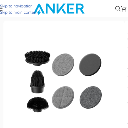
Skip to navigation
Trang chủ
Spin Scrubber
Skip to main content