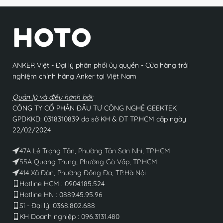
ANKER Việt - Đại lý phân phối ủy quyền - Cửa hàng trải
nghiệm chính hãng Anker tại Việt Nam
Quản lý và điều hành bởi:
CÔNG TY CỔ PHẦN ĐẦU TƯ CÔNG NGHỆ GEEKTEK
GPDKKD: 0318310839 do sở KH & ĐT TP.HCM cấp ngày
22/02/2024
47A Lê Trọng Tấn, Phường Tân Sơn Nhì, TP.HCM
55A Quang Trung, Phường Gò Vấp, TP.HCM
414 Xã Đàn, Phường Đống Đa, TP.Hà Nội
Hotline HCM : 0904.185.524
Hotline HN : 0889.45.95.96
Sỉ - Đại lý: 0368.802.688​
KH Doanh nghiệp : 096.3131.480