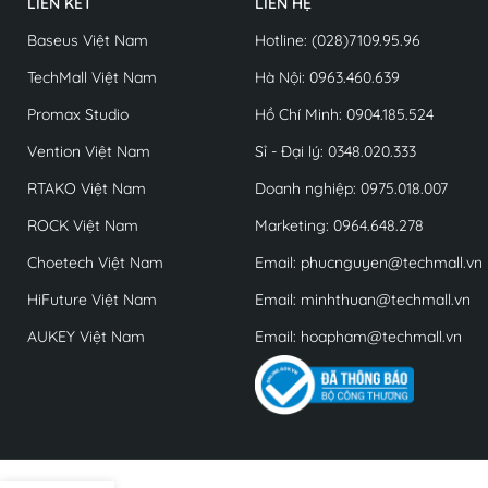
LIÊN KẾT
LIÊN HỆ
Baseus Việt Nam
Hotline: (028)7109.95.96
TechMall Việt Nam
Hà Nội: 0963.460.639
Promax Studio
Hồ Chí Minh: 0904.185.524
Vention Việt Nam
Sỉ - Đại lý: 0348.020.333
RTAKO Việt Nam
Doanh nghiệp: 0975.018.007
ROCK Việt Nam
Marketing: 0964.648.278
Choetech Việt Nam
Email: phucnguyen@techmall.vn
HiFuture Việt Nam
Email: minhthuan@techmall.vn
AUKEY Việt Nam
Email: hoapham@techmall.vn