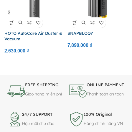
HOTO AutoCare Air Duster &
SNAPBLOQ?
Vacuum
7,890,000
₫
2,630,000
₫
FREE SHIPPING
ONLINE PAYMENT
Giao hàng miễn phí
Thanh toán an toàn
24/7 SUPPORT
100% Original
Hậu mãi chu đáo
Hàng chính hãng VN