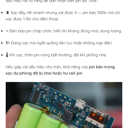
dấu hiệu rất rõ ràng để bạn nhận biết pin đã “chai”:
🔋 Sạc đầy rất nhanh nhưng xài được ít — pin báo 100% mà chỉ
sạc được 1 lần cho điện thoại.
⚡ Đèn báo pin chập chờn, hiển thị không đúng mức dung lượng.
🔌 Đang sạc mà ngắt quãng liên tục hoặc không nạp điện.
🌡️ Khi sạc, thân pin nóng bất thường, đôi khi phồng nhẹ.
Nếu gặp vài dấu hiệu như trên, khả năng cao
pin bên trong
sạc dự phòng đã bị chai hoặc hư cell pin
.