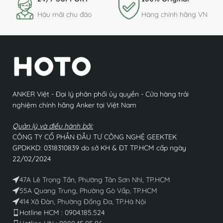
Hậu mãi chu đáo
Hàng chính hãng VN
ANKER Việt - Đại lý phân phối ủy quyền - Cửa hàng trải
nghiệm chính hãng Anker tại Việt Nam
Quản lý và điều hành bởi:
CÔNG TY CỔ PHẦN ĐẦU TƯ CÔNG NGHỆ GEEKTEK
GPDKKD: 0318310839 do sở KH & ĐT TP.HCM cấp ngày
22/02/2024
47A Lê Trọng Tấn, Phường Tân Sơn Nhì, TP.HCM
55A Quang Trung, Phường Gò Vấp, TP.HCM
414 Xã Đàn, Phường Đống Đa, TP.Hà Nội
Hotline HCM : 0904.185.524