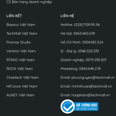
CS Bán hàng doanh nghiệp
LIÊN KẾT
LIÊN HỆ
Baseus Việt Nam
Hotline: (028)7109.95.96
TechMall Việt Nam
Hà Nội: 0963.460.639
Promax Studio
Hồ Chí Minh: 0904.185.524
Vention Việt Nam
Sỉ - Đại lý: 0348.020.333
RTAKO Việt Nam
Doanh nghiệp: 0975.018.007
ROCK Việt Nam
Marketing: 0964.648.278
Choetech Việt Nam
Email: phucnguyen@techmall.vn
HiFuture Việt Nam
Email: minhthuan@techmall.vn
AUKEY Việt Nam
Email: hoapham@techmall.vn