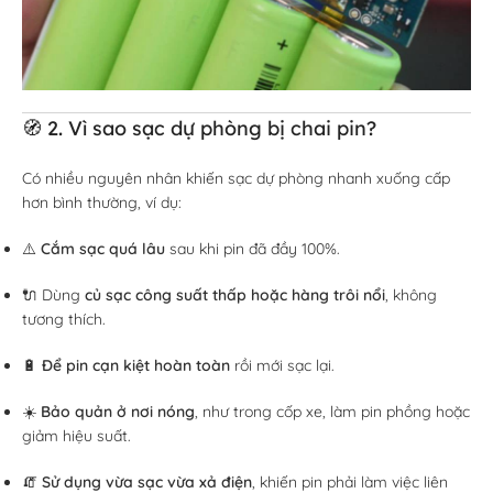
🧭 2. Vì sao sạc dự phòng bị chai pin?
Có nhiều nguyên nhân khiến sạc dự phòng nhanh xuống cấp
hơn bình thường, ví dụ:
⚠️
Cắm sạc quá lâu
sau khi pin đã đầy 100%.
🔌 Dùng
củ sạc công suất thấp hoặc hàng trôi nổi
, không
tương thích.
🔋
Để pin cạn kiệt hoàn toàn
rồi mới sạc lại.
☀️
Bảo quản ở nơi nóng
, như trong cốp xe, làm pin phồng hoặc
giảm hiệu suất.
🧯
Sử dụng vừa sạc vừa xả điện
, khiến pin phải làm việc liên