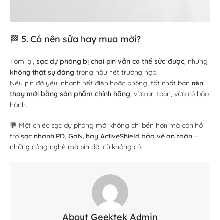
🏁 5. Có nên sửa hay mua mới?
Tóm lại,
sạc dự phòng bị chai pin vẫn có thể sửa được
, nhưng
không thật sự đáng
trong hầu hết trường hợp.
Nếu pin đã yếu, nhanh hết điện hoặc phồng, tốt nhất bạn
nên
thay mới bằng sản phẩm chính hãng
, vừa an toàn, vừa có bảo
hành.
💬 Một chiếc sạc dự phòng mới không chỉ bền hơn mà còn hỗ
trợ
sạc nhanh PD, GaN, hay ActiveShield bảo vệ an toàn
—
những công nghệ mà pin đời cũ không có.
About Geektek Admin