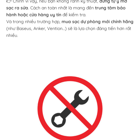
👉 Chính vì vậy, nếu bạn không rành kỹ thuật,
đừng tự ý mở
sạc ra sửa
. Cách an toàn nhất là mang đến
trung tâm bảo
hành hoặc cửa hàng uy tín
để kiểm tra.
Và trong nhiều trường hợp,
mua sạc dự phòng mới chính hãng
(như Baseus, Anker, Vention…) sẽ là lựa chọn đáng tiền hơn rất
nhiều.