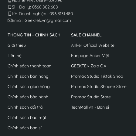
Hotline HN : 0889.45.95.96
Sỉ - Đại lý: 0368.802.688​
KH Doanh nghiệp : 096.3131.480
Email: GeekTek.vn@gmail.com
THÔNG TIN - CHÍNH SÁCH
SALE CHANNEL
Giới thiệu
Anker Official Website
Liên hệ
Fanpage Anker Việt
Chính sách thanh toán
GEEKTEK Zalo OA
Chính sách bán hàng
Promax Studio Tiktok Shop
Chính sách giao hàng
Promax Studio Shopee Store
Chính sách bảo hành
Promax Studio Store
Chính sách đổi trả
TechMall.vn - Bán sỉ
Chính sách bảo mật
Chính sách bán sỉ