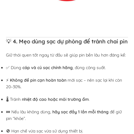
💡 4. Mẹo dùng sạc dự phòng để tránh chai pin
Giữ thói quen tốt ngay từ đầu sẽ giúp pin bền lâu hơn đáng kể:
✅ Dùng
cáp và củ sạc chính hãng
, đúng công suất.
⚡
Không để pin cạn hoàn toàn
mới sạc – nên sạc lại khi còn
20–30%.
🌡️ Tránh
nhiệt độ cao hoặc môi trường ẩm
.
💤 Nếu lâu không dùng,
hãy sạc đầy 1 lần mỗi tháng
để giữ
pin “khỏe”.
🚫 Hạn chế vừa sạc vừa sử dụng thiết bị.