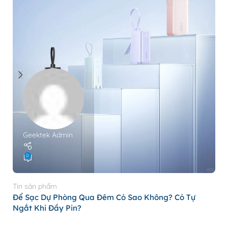
Geektek Admin
0
Ti
P
Tin sản phẩm
N
Để Sạc Dự Phòng Qua Đêm Có Sao Không? Có Tự
Ngắt Khi Đầy Pin?