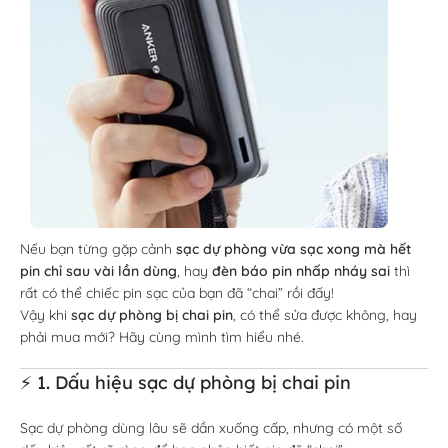
Nếu bạn từng gặp cảnh
sạc dự phòng vừa sạc xong mà hết
pin chỉ sau vài lần dùng
, hay
đèn báo pin nhấp nháy sai
thì
rất có thể chiếc pin sạc của bạn đã “chai” rồi đấy!
Vậy khi
sạc dự phòng bị chai pin
, có thể sửa được không, hay
phải mua mới? Hãy cùng mình tìm hiểu nhé.
⚡ 1. Dấu hiệu sạc dự phòng bị chai pin
Sạc dự phòng dùng lâu sẽ dần xuống cấp, nhưng có một số