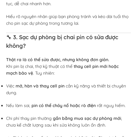
tục, dễ chai nhanh hơn.
Hiểu rõ nguyên nhân giúp bạn phòng tránh và kéo dài tuổi thọ
cho pin sạc dự phòng trong tương lai.
🔧 3. Sạc dự phòng bị chai pin có sửa được
không?
Thật ra là có thể sửa được, nhưng không đơn giản.
Khi pin bị chai, thợ kỹ thuật có thể
thay cell pin mới hoặc
mạch bảo vệ
. Tuy nhiên:
Việc
mở, hàn và thay cell pin
cần kỹ năng và thiết bị chuyên
dụng.
Nếu làm sai,
pin có thể cháy nổ hoặc rò điện
rất nguy hiểm.
Chi phí thay pin thường
gần bằng mua sạc dự phòng mới
,
chưa kể chất lượng sau khi sửa không luôn ổn định.