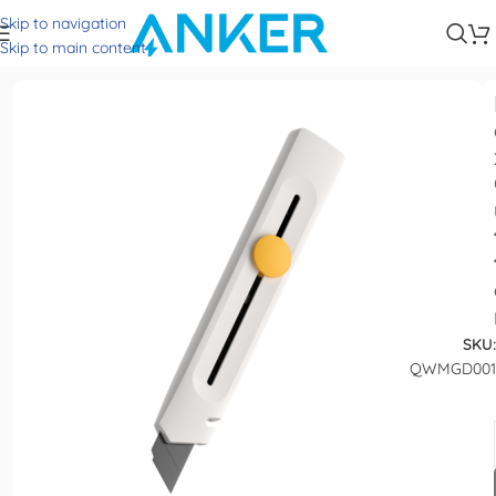
Skip to navigation
Trang chủ
Crafting Tools
Skip to main content
SKU:
QWMGD001