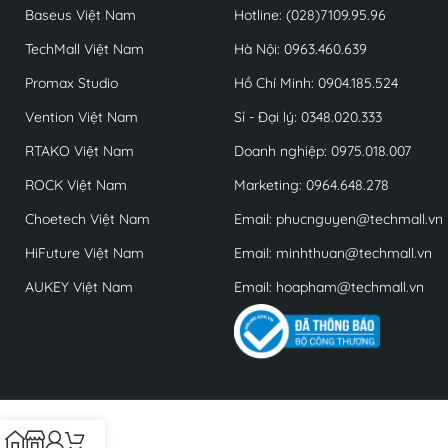
Baseus Việt Nam
Hotline: (028)7109.95.96
TechMall Việt Nam
Hà Nội: 0963.460.639
Promax Studio
Hồ Chí Minh: 0904.185.524
Vention Việt Nam
Sỉ - Đại lý: 0348.020.333
RTAKO Việt Nam
Doanh nghiệp: 0975.018.007
ROCK Việt Nam
Marketing: 0964.648.278
Choetech Việt Nam
Email: phucnguyen@techmall.vn
HiFuture Việt Nam
Email: minhthuan@techmall.vn
AUKEY Việt Nam
Email: hoapham@techmall.vn