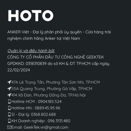
ANKER Việt - Đại lý phân phối ủy quyền - Cửa hàng trải
nghiệm chính hãng Anker tại Việt Nam
Quản lý và điều hành bởi:
CÔNG TY CỔ PHẦN ĐẦU TƯ CÔNG NGHỆ GEEKTEK
GPDKKD: 0318310839 do sở KH & ĐT TP.HCM cấp ngày
22/02/2024
47A Lê Trọng Tấn, Phường Tân Sơn Nhì, TP.HCM
55A Quang Trung, Phường Gò Vấp, TP.HCM
414 Xã Đàn, Phường Đống Đa, TP.Hà Nội
Hotline HCM : 0904.185.524
Hotline HN : 0889.45.95.96
Sỉ - Đại lý: 0368.802.688​
KH Doanh nghiệp : 096.3131.480
Email: GeekTek.vn@gmail.com