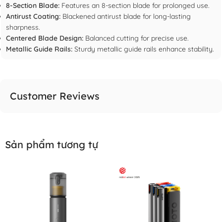
8-Section Blade:
Features an 8-section blade for prolonged use.
Antirust Coating:
Blackened antirust blade for long-lasting
sharpness.
Centered Blade Design:
Balanced cutting for precise use.
Metallic Guide Rails:
Sturdy metallic guide rails enhance stability.
Customer Reviews
Sản phẩm tương tự