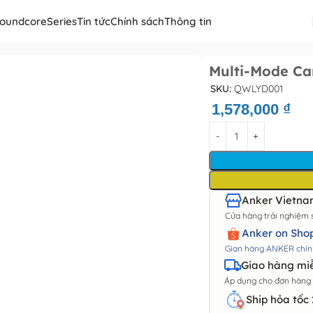
oundcore
Series
Tin tức
Chính sách
Thông tin
Multi-Mode Ca
SKU:
QWLYD001
1,578,000
₫
Anker Vietnam
Cửa hàng trải nghiệm
Anker on Sho
Gian hàng ANKER chín
Giao hàng miễ
Áp dụng cho đơn hàng t
Ship hỏa tốc 