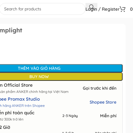
Login / Register
mplight
THÊM VÀO GIỎ HÀNG
BUY NOW
 Official Store
Gọi trước khi đến
 sản phẩm ANKER chính hãng tại Việt Nam
pee Promax Studio
Shopee Store
h hãng ANKER trên Shopee
n phí toàn quốc
Miễn phí
2-3 Ngày
ừ 300k trở lên
2 Giờ