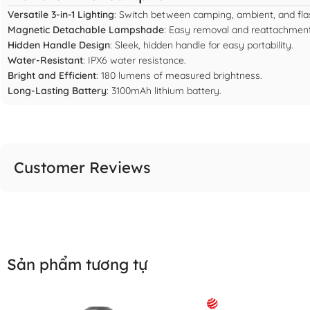
Versatile 3-in-1 Lighting
: Switch between camping, ambient, and fla
Magnetic Detachable Lampshade
: Easy removal and reattachment
Hidden Handle Design
: Sleek, hidden handle for easy portability.
Water-Resistant
: IPX6 water resistance.
Bright and Efficient
: 180 lumens of measured brightness.
Long-Lasting Battery
: 3100mAh lithium battery.
Customer Reviews
Sản phẩm tương tự