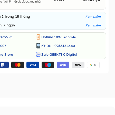
1-2 Giờ
Xác nhận phí
 Nội, Phí Grab được xac nhận
 1 trong 18 tháng
Xem thêm
hí 7 ngày
Xem thêm
09.95.96
Hotline : 0975.613.246
.007
KHDN : 096.3131.480
ne Store
Zalo GEEKTEK Digital