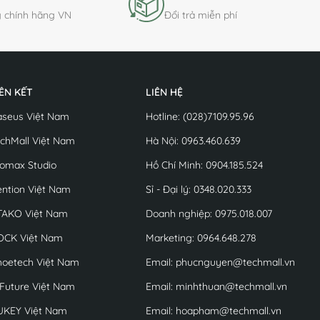
 chính hãng VN
Đổi trả miễn phí
IÊN KẾT
LIÊN HỆ
aseus Việt Nam
Hotline: (028)7109.95.96
chMall Việt Nam
Hà Nội: 0963.460.639
omax Studio
Hồ Chí Minh: 0904.185.524
ntion Việt Nam
Sỉ - Đại lý: 0348.020.333
TAKO Việt Nam
Doanh nghiệp: 0975.018.007
OCK Việt Nam
Marketing: 0964.648.278
hoetech Việt Nam
Email: phucnguyen@techmall.vn
Future Việt Nam
Email: minhthuan@techmall.vn
UKEY Việt Nam
Email: hoapham@techmall.vn