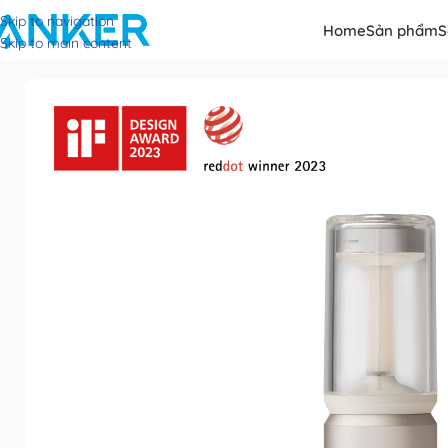
Skip to navigation
Home
Sản phẩm
S
Skip to main content
Trang chủ
Lighting Tools
Multi-mode Camplight