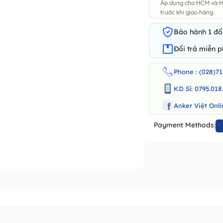
Áp dụng cho HCM và Hà
trước khi giao hàng
Bảo hành 1 đổi
Đổi trả miễn p
Phone : (028)71
KD Sỉ: 0795.018
Anker Việt Onli
Payment Methods: