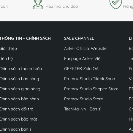
toàn
Hậu mãi chu đáo
Hàng
THÔNG TIN - CHÍNH SÁCH
SALE CHANNEL
L
Giới thiệu
Anker Official Website
B
Liên hệ
Fanpage Anker Việt
Te
Chính sách thanh toán
GEEKTEK Zalo OA
Pr
Chính sách bán hàng
Promax Studio Tiktok Shop
Ve
Chính sách giao hàng
Promax Studio Shopee Store
R
Chính sách bảo hành
Promax Studio Store
R
Chính sách đổi trả
TechMall.vn - Bán sỉ
C
Chính sách bảo mật
Hi
Chính sách bán sỉ
A