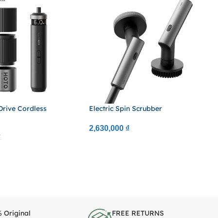
rive Cordless
Electric Spin Scrubber
r
2,630,000
₫
₫
 Original
FREE RETURNS