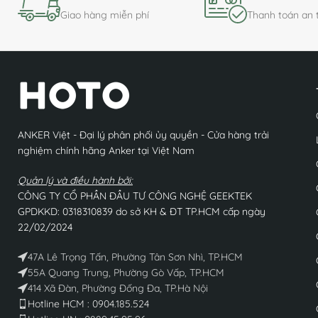
Giao hàng miễn phí
Thanh toán an 
ANKER Việt - Đại lý phân phối ủy quyền - Cửa hàng trải
nghiệm chính hãng Anker tại Việt Nam
Quản lý và điều hành bởi:
CÔNG TY CỔ PHẦN ĐẦU TƯ CÔNG NGHỆ GEEKTEK
GPDKKD: 0318310839 do sở KH & ĐT TP.HCM cấp ngày
22/02/2024
47A Lê Trọng Tấn, Phường Tân Sơn Nhì, TP.HCM
55A Quang Trung, Phường Gò Vấp, TP.HCM
414 Xã Đàn, Phường Đống Đa, TP.Hà Nội
Hotline HCM : 0904.185.524