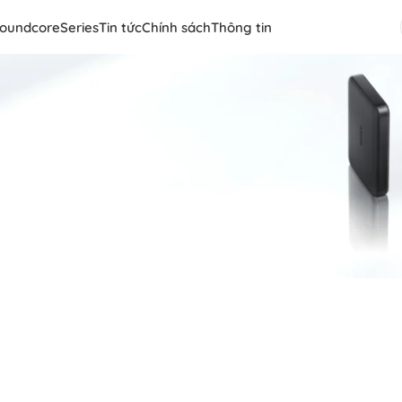
oundcore
Series
Tin tức
Chính sách
Thông tin
om