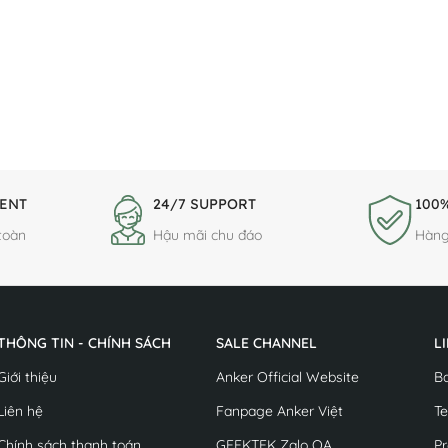
ENT
24/7 SUPPORT
100%
toàn
Hậu mãi chu đáo
Hàng
THÔNG TIN - CHÍNH SÁCH
SALE CHANNEL
L
Giới thiệu
Anker Official Website
B
Liên hệ
Fanpage Anker Việt
Te
Chính sách thanh toán
GEEKTEK Zalo OA
Pr